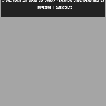
© 2022 Verein zum Erhalt der Domjüch - ehemalige Landesirrenanstalt e.V.
| Impressum
| Datenschutz