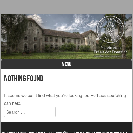
– ehemalige Landesirrenanstalt e.V.
Verein zum Erhalt der
Domjüch
MENU
Skip to content
Nothing Found
It seems we can’t find what you’re looking for. Perhaps searching
can help.
Search