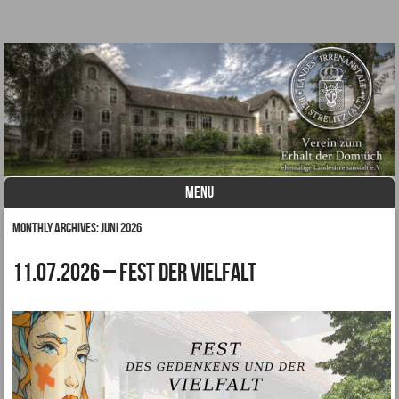
– ehemalige Landesirrenanstalt e.V.
Verein zum Erhalt der
Domjüch
MENU
Skip to content
Monthly Archives:
Juni 2026
11.07.2026 – FEST DER VIELFALT